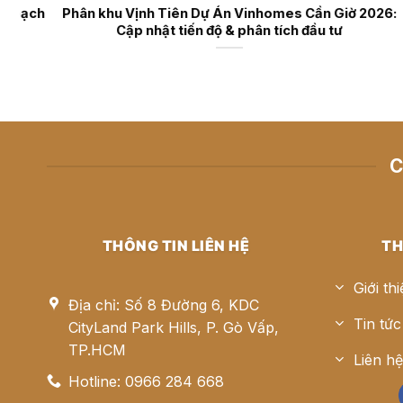
: Phân tích quy hoạch
Phân khu Vịnh Tiên Dự Án Vinhomes
ri thức 1.080ha
Cập nhật tiến độ & phân tích
C
THÔNG TIN LIÊN HỆ
TH
Giới th
Địa chỉ: Số 8 Đường 6, KDC
Tin tức
CityLand Park Hills, P. Gò Vấp,
TP.HCM
Liên h
Hotline: 0966 284 668