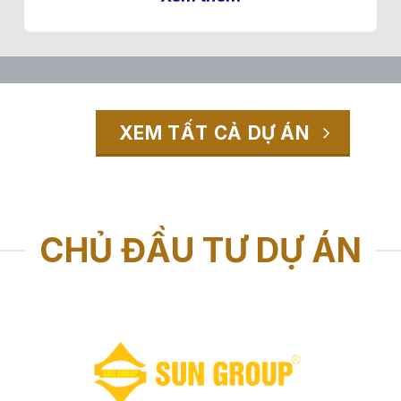
XEM TẤT CẢ DỰ ÁN
-------
CHỦ ĐẦU TƯ DỰ ÁN