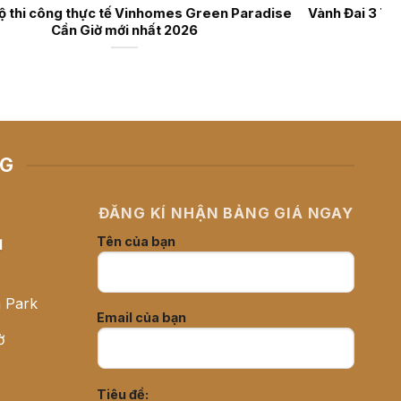
ến Độ &
Tiến độ thi công thực tế Vinhomes Green Paradise
Cần Giờ mới nhất 2026
NG
ĐĂNG KÍ NHẬN BẢNG GIÁ NGAY
Tên của bạn
H
 Park
Email của bạn
ờ
Tiêu đề: