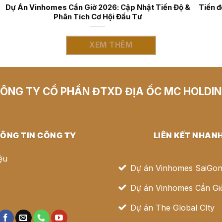
 Cần Giờ 2026:
Dự Án Vinhomes Cần Giờ 2026: Cập Nhật Ti
 đầu tư
Phân Tích Cơ Hội Đầu Tư
XEM THÊM
ÔNG TY CỔ PHẦN ĐTXD ĐỊA ỐC MC HOLDI
ÔNG TIN CÔNG TY
LIÊN KẾT NHAN
iệu
Dự án Vinhomes SaiGon
Dự án Vinhomes Cần Gi
ệ
Dự án The Global CIty