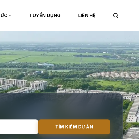
TỨC
TUYỂN DỤNG
LIÊN HỆ
TÌM KIẾM DỰ ÁN