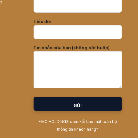
ờ
Tiêu đề:
Tin nhắn của bạn (không bắt buộc)
*MC HOLDINGS cam kết bảo mật toàn bộ
thông tin khách hàng*