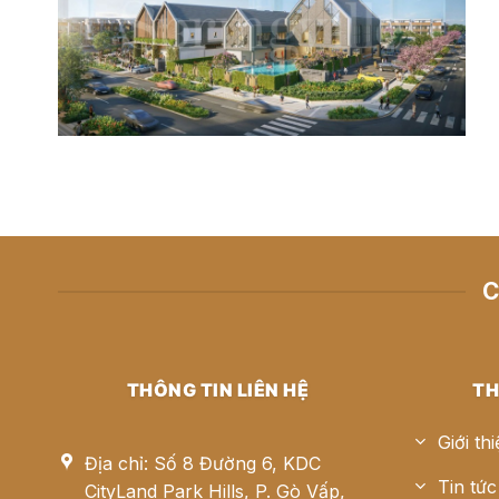
C
THÔNG TIN LIÊN HỆ
TH
Giới th
Địa chỉ: Số 8 Đường 6, KDC
Tin tức
CityLand Park Hills, P. Gò Vấp,