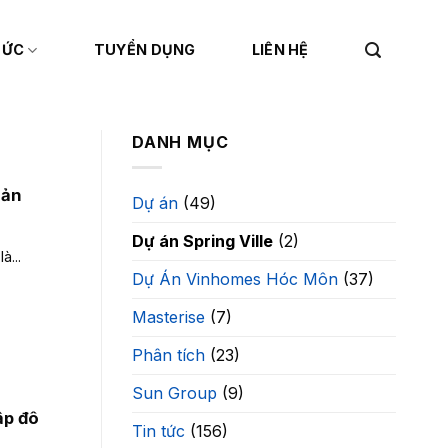
TỨC
TUYỂN DỤNG
LIÊN HỆ
DANH MỤC
Sản
Dự án
(49)
Dự án Spring Ville
(2)
à...
Dự Án Vinhomes Hóc Môn
(37)
Masterise
(7)
Phân tích
(23)
Sun Group
(9)
ập đô
Tin tức
(156)