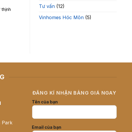
Tư vấn
(12)
 thịnh
Vinhomes Hóc Môn
(5)
NG
ĐĂNG KÍ NHẬN BẢNG GIÁ NGAY
Tên của bạn
H
 Park
Email của bạn