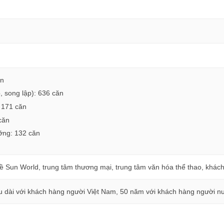
ăn
p, song lập): 636 căn
: 171 căn
căn
ưỡng: 132 căn
ề Sun World, trung tâm thương mại, trung tâm văn hóa thể thao, khác
u dài với khách hàng người Việt Nam, 50 năm với khách hàng người n