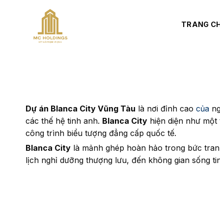
Bỏ
qua
TRANG C
nội
dung
Dự án Blanca City Vũng Tàu
là nơi đỉnh cao
của
ng
các thế hệ tinh anh.
Blanca City
hiện diện như một t
công trình biểu tượng đẳng cấp quốc tế.
Blanca City
là mảnh ghép hoàn hảo trong bức tranh 
lịch nghỉ dưỡng thượng lưu, đến không gian sống t