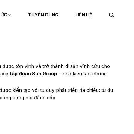
TỨC
TUYỂN DỤNG
LIÊN HỆ
u được tôn vinh và trở thành di sản vĩnh cửu cho
i của
tập đoàn Sun Group
– nhà kiến tạo những
ợc kiến tạo với tư duy phát triển đa chiều: từ du
n công cộng mở đẳng cấp.