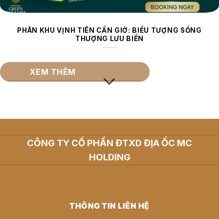
PHÂN KHU VỊNH TIÊN CẦN GIỜ: BIỂU TƯỢNG SỐNG
THƯỢNG LƯU BIỂN
XEM THÊM
CÔNG TY CỔ PHẦN ĐTXD ĐỊA ỐC MC
HOLDING
THÔNG TIN LIÊN HỆ