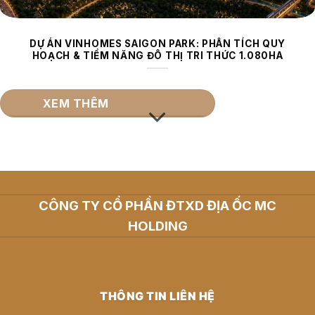
DỰ ÁN VINHOMES SAIGON PARK: PHÂN TÍCH QUY
HOẠCH & TIỀM NĂNG ĐÔ THỊ TRI THỨC 1.080HA
XEM THÊM
CÔNG TY CỔ PHẦN ĐTXD ĐỊA ỐC MC
HOLDING
THÔNG TIN LIÊN HỆ