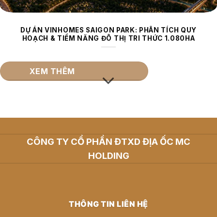
DỰ ÁN VINHOMES SAIGON PARK: PHÂN TÍCH QUY
HOẠCH & TIỀM NĂNG ĐÔ THỊ TRI THỨC 1.080HA
XEM THÊM
CÔNG TY CỔ PHẦN ĐTXD ĐỊA ỐC MC
HOLDING
THÔNG TIN LIÊN HỆ