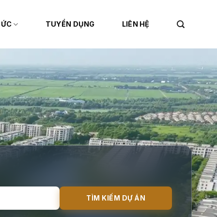
TỨC
TUYỂN DỤNG
LIÊN HỆ
TÌM KIẾM DỰ ÁN