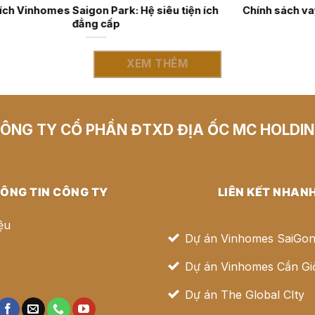
iện ích
Chính sách vay ngân hàng mua Vinhomes Cần Giờ
2026
XEM THÊM
ÔNG TY CỔ PHẦN ĐTXD ĐỊA ỐC MC HOLDI
ÔNG TIN CÔNG TY
LIÊN KẾT NHAN
iệu
Dự án Vinhomes SaiGon
Dự án Vinhomes Cần Gi
ệ
Dự án The Global CIty