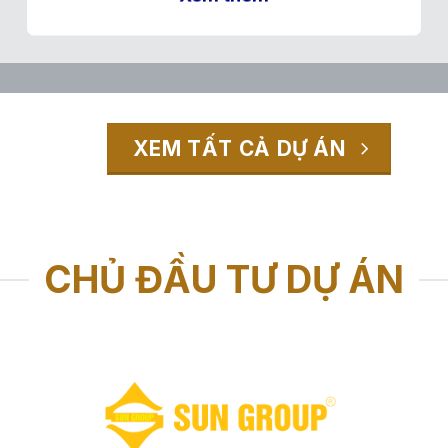
XEM TẤT CẢ DỰ ÁN
-------
CHỦ ĐẦU TƯ DỰ ÁN