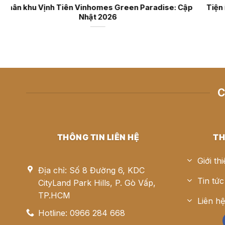
en Paradise: Cập
Tiện ích Vinhomes Saigon Park: Hệ siêu t
đẳng cấp
C
THÔNG TIN LIÊN HỆ
TH
Giới th
Địa chỉ: Số 8 Đường 6, KDC
Tin tức
CityLand Park Hills, P. Gò Vấp,
TP.HCM
Liên h
Hotline: 0966 284 668