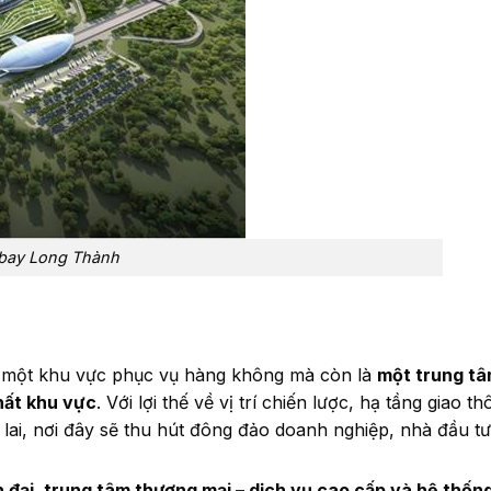
n bay Long Thành
à một khu vực phục vụ hàng không mà còn là
một trung tâ
nhất khu vực
. Với lợi thế về vị trí chiến lược, hạ tầng giao 
lai, nơi đây sẽ thu hút đông đảo doanh nghiệp, nhà đầu tư
ện đại, trung tâm thương mại – dịch vụ cao cấp và hệ thống