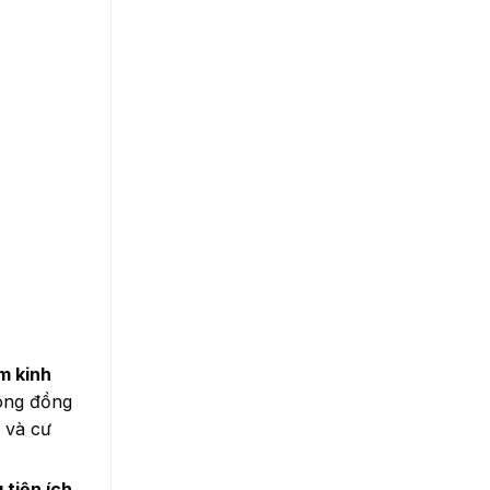
m kinh
thông đồng
 và cư
 tiện ích