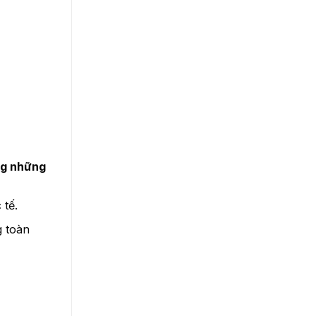
ng những
 tế.
g toàn