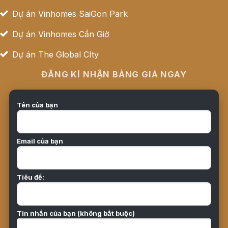
Dự án Vinhomes SaiGon Park
Dự án Vinhomes Cần Giờ
Dự án The Global CIty
ĐĂNG KÍ NHẬN BẢNG GIÁ NGAY
Tên của bạn
Email của bạn
Tiêu đề:
Tin nhắn của bạn (không bắt buộc)