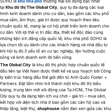
SOHO là
khu nhà phố
thương mại sôi động bậc nhất
tại
Khu đô thị The Global City
, quy tụ đa dạng các loại
hình kinh doanh dành cho cư dân, bao gồm các khu phố
mua sắm, ẩm thực, giải trí được quy hoạch theo tiêu
chuẩn quốc tế, mang lại cơ hội phát triển kinh doanh cho
cư dân. Với lợi thế vị trí đắc địa, thiết kế độc đáo cùng
những tiện ích đẳng cấp quốc tế, khu nhà phố SOHO là
lựa chọn tối ưu dành cho các khách hàng và nhà đầu tư
khi hội tụ đủ 3 yếu tố an cư lạc nghiệp, tận hưởng cuộc
sống và kinh doanh sinh lời bền vững.
The Global City
là khu đô thị phức hợp chuẩn quốc tế
đầu tiên tại Việt Nam được thiết kế và quy hoạch bởi Công
ty kiến trúc hàng đầu thế giới đến từ Anh Quốc Foster +
Partners. Đặt tầm nhìn trở thành một khu đô thị biểu
tượng, trung tâm mới sôi động của Tp.HCM, The Global
City quy tụ đa dạng tiện ích vui chơi – giải trí – mua sắm,
kết hợp với diện tích nhà ở bao gồm các căn hộ cao và
thấp tầng, biệt thự,
shophouse
nằm đan xen giữa các khu