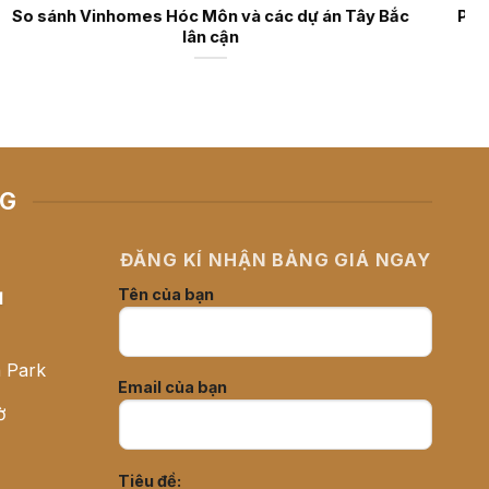
homes Cần Giờ
So sánh Vinhomes Hóc Môn và các dự án T
lân cận
NG
ĐĂNG KÍ NHẬN BẢNG GIÁ NGAY
Tên của bạn
H
 Park
Email của bạn
ờ
Tiêu đề: