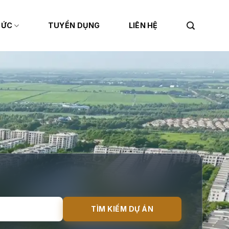
TỨC
TUYỂN DỤNG
LIÊN HỆ
TÌM KIẾM DỰ ÁN