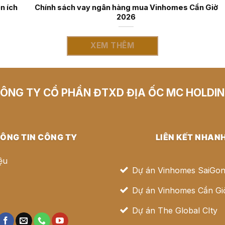
ark: Hệ siêu tiện ích
Chính sách vay ngân hàng mua Vin
ấp
2026
XEM THÊM
ÔNG TY CỔ PHẦN ĐTXD ĐỊA ỐC MC HOLDI
ÔNG TIN CÔNG TY
LIÊN KẾT NHAN
iệu
Dự án Vinhomes SaiGon
Dự án Vinhomes Cần Gi
ệ
Dự án The Global CIty