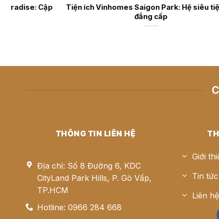
Vinhomes Green Paradise: Cập
Tiện ích Vinhomes Saigon P
Nhật 2026
đẳng c
C
THÔNG TIN LIÊN HỆ
TH
Giới th
Địa chỉ: Số 8 Đường 6, KDC
Tin tức
CityLand Park Hills, P. Gò Vấp,
TP.HCM
Liên h
Hotline: 0966 284 668