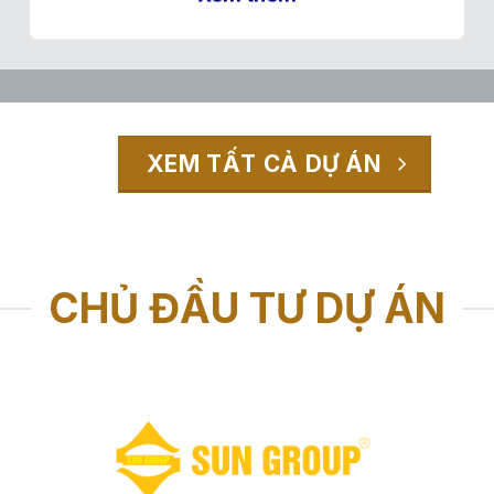
XEM TẤT CẢ DỰ ÁN
-------
CHỦ ĐẦU TƯ DỰ ÁN